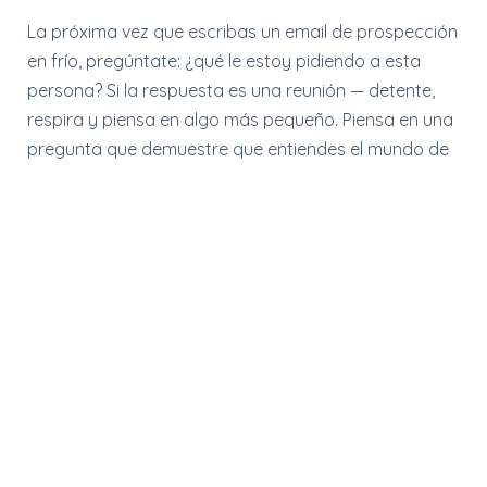
La próxima vez que escribas un email de prospección
en frío, pregúntate: ¿qué le estoy pidiendo a esta
persona? Si la respuesta es una reunión — detente,
respira y piensa en algo más pequeño. Piensa en una
pregunta que demuestre que entiendes el mundo de
esa persona. Una pregunta tan buena que sea casi
imposible de ignorar. Porque el primer email no es
para vender. Es para empezar una conversación.
SHARE THIS ARTICLE