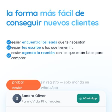
la forma
más fácil
de
conseguir
nuevos clientes
eesier es un agente autónomo de ventas B2B que encuentra
eesier
encuentra los leads
que te necesitan
eesier
les escribe
a los que tienen fit
eesier
agenda la reunión
con los que están listos para
comprar
probar
sin registro — solo manda un
eesier
WhatsApp
Sandra Oliver
S
WhatsApp
FarmaVida Pharmacies