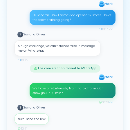
Mark
Hi Sandra! I saw FarmaVida opened 12 stores. How's
the team training going?
10:15
✓✓
S
Sandra Oliver
A huge challenge, we can't standardize it. message
me on WhatsApp
10:35
The conversation moved to WhatsApp
Mark
We have a retail-ready training platform. Can I
show you in 10 min?
10:38
✓✓
S
Sandra Oliver
sure! send the link
10:41